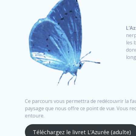
L’Az
nerp
les 
donc
long
Ce parcours vous permettra de redécouvrir la fau
paysage que nous offre ce point de vue. Vous redé
entoure.
Téléchargez le livret L’Azurée (adulte)